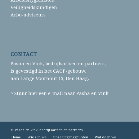
Veiligheidskundigen
Arbo-adviseurs
CONTACT
Pasha en Vink, bedrijfsartsen en partners,
is gevestigd in het CAOP-gebouw,
aan Lange Voorhout 13, Den Haag.
> Stuur hier een e-mail naar Pasha en Vink
© Pasha en Vink, bedrijfsartsen en partners
Home
Wie zijn we
Onze uitgangspunten
Wat doen we